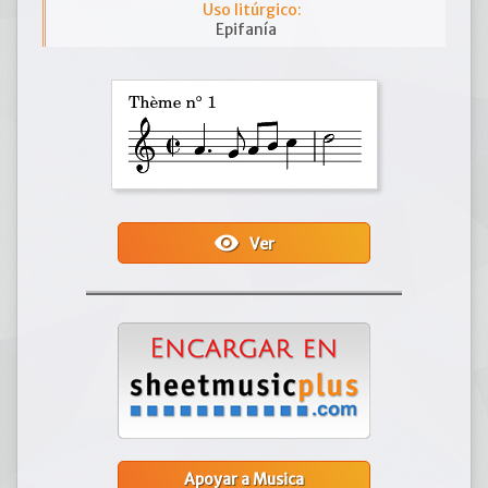
Uso litúrgico:
Epifanía
visibility
Ver
Apoyar a Musica