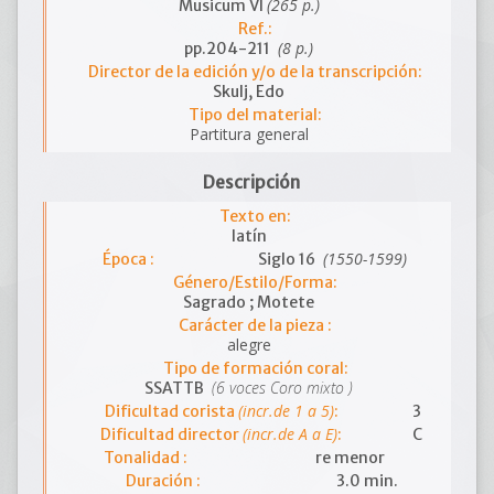
(265 p.)
Musicum VI
Ref.:
(8 p.)
pp.204-211
Director de la edición y/o de la transcripción:
Skulj, Edo
Tipo del material:
Partitura general
Descripción
Texto en:
latín
(1550-1599)
Época :
Siglo 16
Género/Estilo/Forma:
Sagrado ; Motete
Carácter de la pieza :
alegre
Tipo de formación coral:
(6 voces Coro mixto )
SSATTB
(incr.de 1 a 5)
Dificultad corista
:
3
(incr.de A a E)
Dificultad director
:
C
Tonalidad :
re menor
Duración :
3.0 min.