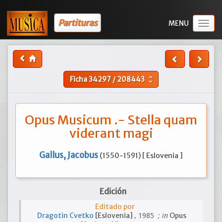
Partituras
Togg
navig
Ficha
34297
/
208443
unfold_more
Opus Musicum .- Stella quam
viderant magi
Gallus, Jacobus
(1550-1591) [ Eslovenia ]
Edición
Editado por
, 1985
; in
Dragotin Cvetko
[Eslovenia]
Opus