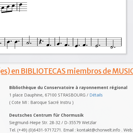
s) en BIBLIOTECAS miembros de MUSIC
Bibliothèque du Conservatoire à rayonnement régional
1 place Dauphine, 67100 STRASBOURG /
Détails
( Cote MI : Baroque Sacré Instru )
Deutsches Centrum für Chormusik
Siegmund-Hiepe Str. 28-32 / D-35579 Wetzlar
Tel. (+49) (0)6431-9717271. Email : kontakt@chorwelt.info . Web