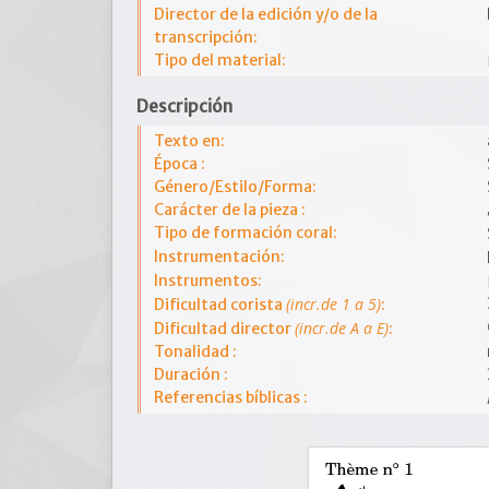
Director de la edición y/o de la
transcripción:
Tipo del material:
Descripción
Texto en:
Época :
Género/Estilo/Forma:
Carácter de la pieza :
Tipo de formación coral:
Instrumentación:
Instrumentos:
(incr.de 1 a 5)
Dificultad corista
:
(incr.de A a E)
Dificultad director
:
Tonalidad :
Duración :
Referencias bíblicas :