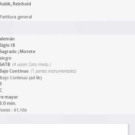
Kubik, Reinhold
Partitura general
alemán
Siglo 18
Sagrado ; Motete
alegre
(4 voces Coro mixto )
SATB
(1 partes instrumentales)
Bajo Continuo
Bajo Continuo (ad lib)
3
C
re mayor
3.0 min.
Isaias : 61,10a