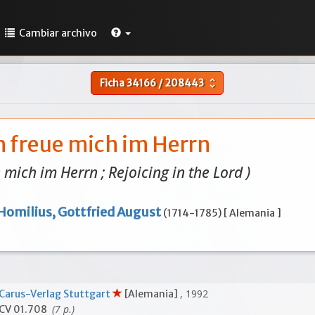
Cambiar archivo
Ficha
34166
/
208443
unfold_more
h freue mich im Herrn
e mich im Herrn ; Rejoicing in the Lord )
Homilius, Gottfried August
(1714-1785) [ Alemania ]
, 1992
Carus-Verlag Stuttgart
[Alemania]
(7 p.)
CV 01.708