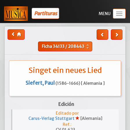
Partituras
Togg
navig
Ficha
34133
/
208443
unfold_more
Singet ein neues Lied
Siefert, Paul
(1586-1666) [ Alemania ]
Edición
Editado por
Carus-Verlag Stuttgart
[Alemania]
Ref.:
CV 01.623