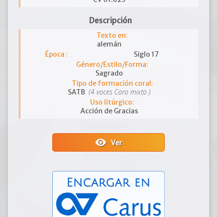
Descripción
Texto en:
alemán
Época :
Siglo 17
Género/Estilo/Forma:
Sagrado
Tipo de formación coral:
(4 voces Coro mixto )
SATB
Uso litúrgico:
Acción de Gracias
visibility
Ver