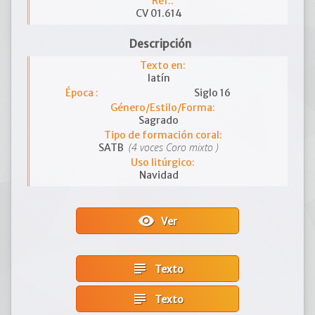
Ref.:
CV 01.614
Descripción
Texto en:
latín
Época :
Siglo 16
Género/Estilo/Forma:
Sagrado
Tipo de formación coral:
(4 voces Coro mixto )
SATB
Uso litúrgico:
Navidad
visibility
Ver
subject
Texto
subject
Texto