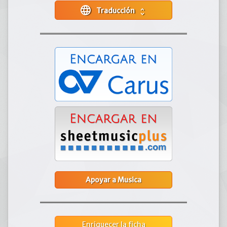
language
Traducción
unfold_more
Apoyar a Musica
Enriquecer la ficha