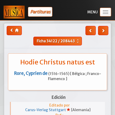
Partituras
Togg
navig
Ficha
34122
/
208443
unfold_more
Hodie Christus natus est
Rore, Cyprien de
(1516-1565) [ Bélgica ; Franco-
Flamenco ]
Edición
Editado por
Carus-Verlag Stuttgart
[Alemania]