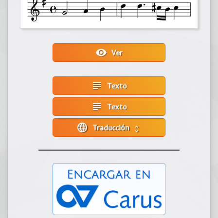
visibility
Ver
subject
Texto
subject
Texto
language
Traducción
unfold_more