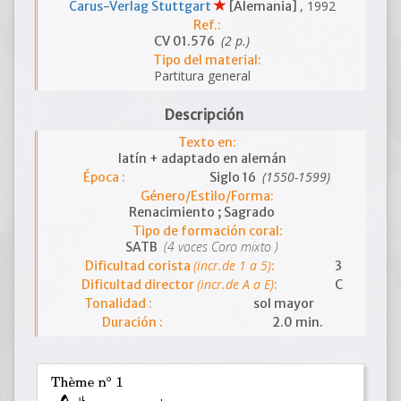
, 1992
Carus-Verlag Stuttgart
[Alemania]
Ref.:
(2 p.)
CV 01.576
Tipo del material:
Partitura general
Descripción
Texto en:
latín + adaptado en alemán
(1550-1599)
Época :
Siglo 16
Género/Estilo/Forma:
Renacimiento ; Sagrado
Tipo de formación coral:
(4 voces Coro mixto )
SATB
(incr.de 1 a 5)
Dificultad corista
:
3
(incr.de A a E)
Dificultad director
:
C
Tonalidad :
sol mayor
Duración :
2.0 min.