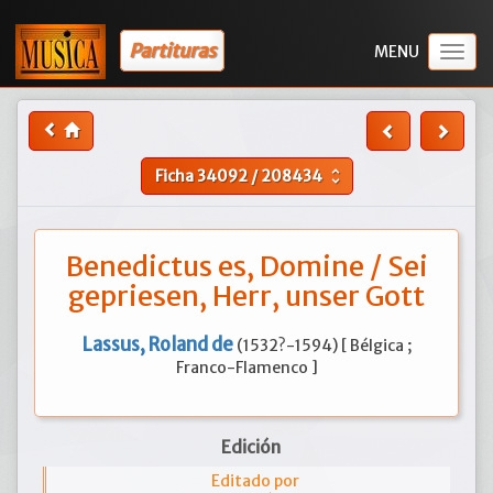
Partituras
Togg
navig
Ficha
34092
/
208434
unfold_more
Benedictus es, Domine / Sei
gepriesen, Herr, unser Gott
Lassus, Roland de
(1532?-1594) [ Bélgica ;
Franco-Flamenco ]
Edición
Editado por