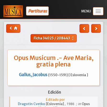
Partituras
Togg
navig
Ficha
34025
/
208443
unfold_more
Opus Musicum .- Ave Maria,
gratia plena
Gallus, Jacobus
(1550-1591) [ Eslovenia ]
Edición
Editado por
, 1986
; in
Dragotin Cvetko
[Eslovenia]
Opus