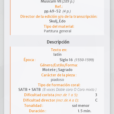
(289 p.)
Musicum VII
Ref.:
(4 p.)
pp.49-52
Director de la edición y/o de la transcripción:
Skulj, Edo
Tipo del material:
Partitura general
Descripción
Texto en:
latín
(1550-1599)
Época :
Siglo 16
Género/Estilo/Forma:
Motete ; Sagrado
Carácter de la pieza :
piadoso
Tipo de formación coral:
(8 voces Doble coro O Coro mixto )
SATB + SATB
(incr.de 1 a 5)
Dificultad corista
:
3
(incr.de A a E)
Dificultad director
:
C
Tonalidad :
sol menor
Duración :
1.5 min.