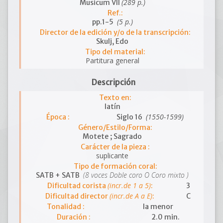
(289 p.)
Musicum VII
Ref.:
(5 p.)
pp.1-5
Director de la edición y/o de la transcripción:
Skulj, Edo
Tipo del material:
Partitura general
Descripción
Texto en:
latín
(1550-1599)
Época :
Siglo 16
Género/Estilo/Forma:
Motete ; Sagrado
Carácter de la pieza :
suplicante
Tipo de formación coral:
(8 voces Doble coro O Coro mixto )
SATB + SATB
(incr.de 1 a 5)
Dificultad corista
:
3
(incr.de A a E)
Dificultad director
:
C
Tonalidad :
la menor
Duración :
2.0 min.