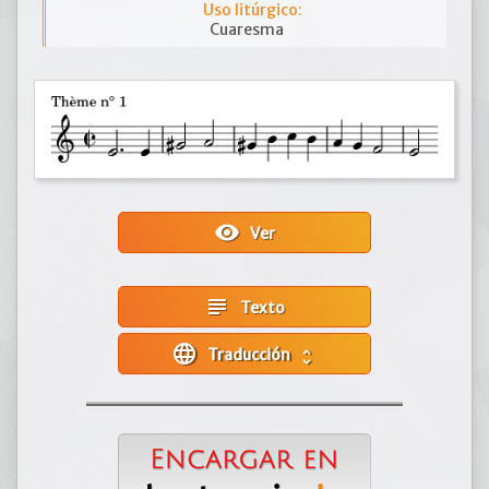
Uso litúrgico:
Cuaresma
visibility
Ver
subject
Texto
language
Traducción
unfold_more