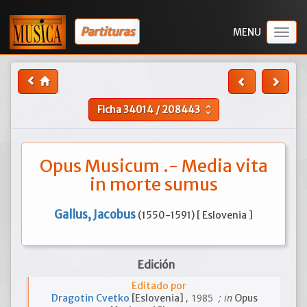
Partituras
Togg
navig
Ficha
34014
/
208443
unfold_more
Opus Musicum .- Media vita
in morte sumus
Gallus, Jacobus
(1550-1591) [ Eslovenia ]
Edición
Editado por
, 1985
; in
Dragotin Cvetko
[Eslovenia]
Opus