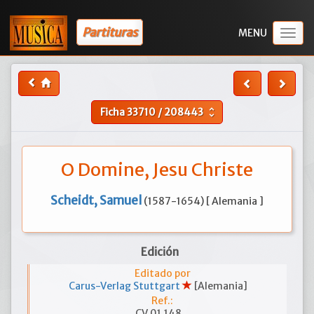
Partituras
Togg
navig
Ficha
33710
/
208443
unfold_more
O Domine, Jesu Christe
Scheidt, Samuel
(1587-1654) [ Alemania ]
Edición
Editado por
Carus-Verlag Stuttgart
[Alemania]
Ref.:
CV 01.148