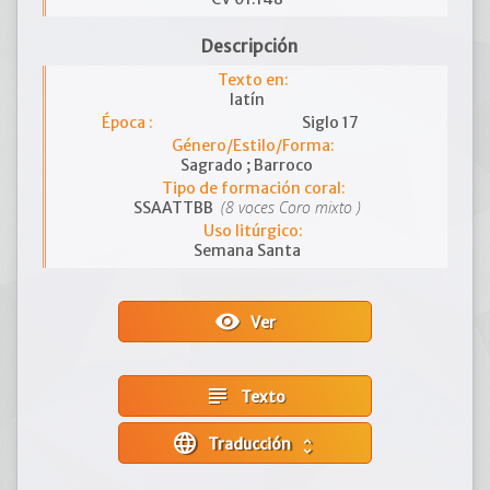
Descripción
Texto en:
latín
Época :
Siglo 17
Género/Estilo/Forma:
Sagrado ; Barroco
Tipo de formación coral:
(8 voces Coro mixto )
SSAATTBB
Uso litúrgico:
Semana Santa
visibility
Ver
subject
Texto
language
Traducción
unfold_more