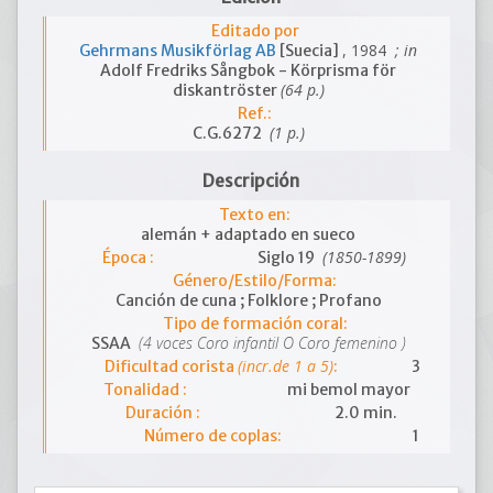
Editado por
, 1984
; in
Gehrmans Musikförlag AB
[Suecia]
Adolf Fredriks Sångbok - Körprisma för
(64 p.)
diskantröster
Ref.:
(1 p.)
C.G.6272
Descripción
Texto en:
alemán + adaptado en sueco
(1850-1899)
Época :
Siglo 19
Género/Estilo/Forma:
Canción de cuna ; Folklore ; Profano
Tipo de formación coral:
(4 voces Coro infantil O Coro femenino )
SSAA
(incr.de 1 a 5)
Dificultad corista
:
3
Tonalidad :
mi bemol mayor
Duración :
2.0 min.
Número de coplas:
1