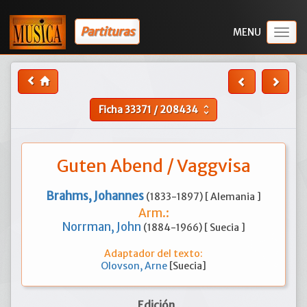
Partituras
Togg
navig
Ficha
33371
/
208434
unfold_more
Guten Abend / Vaggvisa
Brahms, Johannes
(1833-1897) [ Alemania ]
Arm.:
Norrman, John
(1884-1966) [ Suecia ]
Adaptador del texto:
Olovson, Arne
[Suecia]
Edición