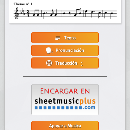
subject
Texto
Pronunciación
language
Traducción
unfold_more
Apoyar a Musica