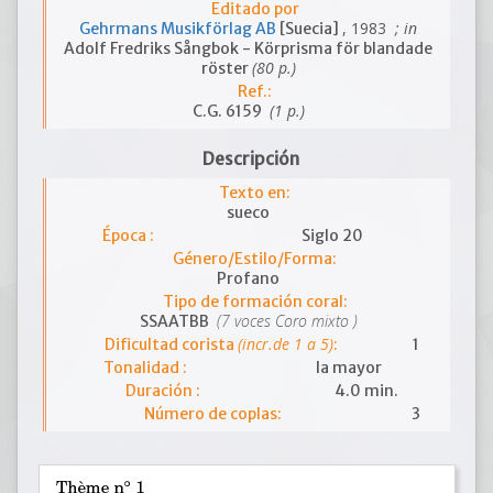
Editado por
, 1983
; in
Gehrmans Musikförlag AB
[Suecia]
Adolf Fredriks Sångbok - Körprisma för blandade
(80 p.)
röster
Ref.:
(1 p.)
C.G. 6159
Descripción
Texto en:
sueco
Época :
Siglo 20
Género/Estilo/Forma:
Profano
Tipo de formación coral:
(7 voces Coro mixto )
SSAATBB
(incr.de 1 a 5)
Dificultad corista
:
1
Tonalidad :
la mayor
Duración :
4.0 min.
Número de coplas:
3