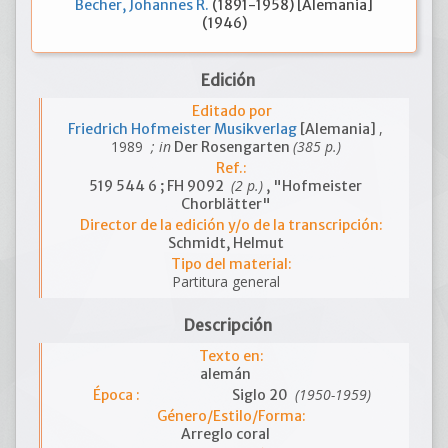
Becher, Johannes R.
(1891-1958) [Alemania]
(1946)
Edición
Editado por
,
Friedrich Hofmeister Musikverlag
[Alemania]
1989
; in
(385 p.)
Der Rosengarten
Ref.:
(2 p.)
519 544 6 ; FH 9092
, "Hofmeister
Chorblätter"
Director de la edición y/o de la transcripción:
Schmidt, Helmut
Tipo del material:
Partitura general
Descripción
Texto en:
alemán
(1950-1959)
Época :
Siglo 20
Género/Estilo/Forma:
Arreglo coral