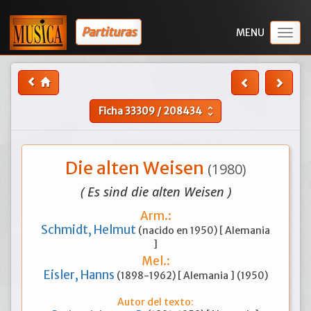
Partituras
Togg
navig
Ficha
33309
/
208434
unfold_more
Die alten Weisen
(1980)
( Es sind die alten Weisen )
Arm.:
Schmidt, Helmut
(nacido en 1950) [ Alemania
]
Mel.:
Eisler, Hanns
(1898-1962) [ Alemania ] (1950)
Autor del texto: