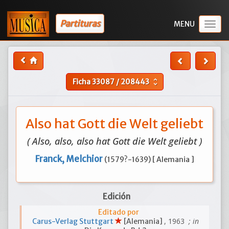
Partituras
Togg
navig
Ficha
33087
/
208443
unfold_more
Also hat Gott die Welt geliebt
( Also, also, also hat Gott die Welt geliebt )
Franck, Melchior
(1579?-1639) [ Alemania ]
Edición
Editado por
, 1963
; in
Carus-Verlag Stuttgart
[Alemania]