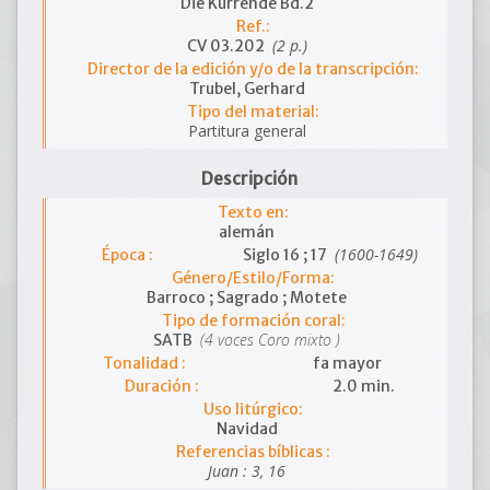
Die Kurrende Bd.2
Ref.:
(2 p.)
CV 03.202
Director de la edición y/o de la transcripción:
Trubel, Gerhard
Tipo del material:
Partitura general
Descripción
Texto en:
alemán
(1600-1649)
Época :
Siglo 16 ; 17
Género/Estilo/Forma:
Barroco ; Sagrado ; Motete
Tipo de formación coral:
(4 voces Coro mixto )
SATB
Tonalidad :
fa mayor
Duración :
2.0 min.
Uso litúrgico:
Navidad
Referencias bíblicas :
Juan : 3, 16