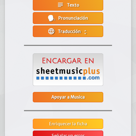
subject
Texto
Pronunciación
language
Traducción
unfold_more
Apoyar a Musica
Enriquecer la ficha
Señalar un error