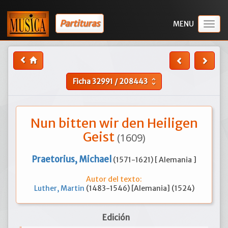
Partituras
Togg
navig
Ficha
32991
/
208443
unfold_more
Nun bitten wir den Heiligen
Geist
(1609)
Praetorius, Michael
(1571-1621) [ Alemania ]
Autor del texto:
Luther, Martin
(1483-1546) [Alemania] (1524)
Edición