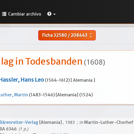
Cambiar archivo
Ficha
32580
/
208443
unfold_more
t lag in Todesbanden
(1608)
Hassler, Hans Leo
(1564-1612) [ Alemania ]
Luther, Martin
(1483-1546) [Alemania] (1524)
, 1983
; in
Bärenreiter-Verlag
[Alemania]
Martin-Luther-Chorhef
(1 p.)
BA 6346