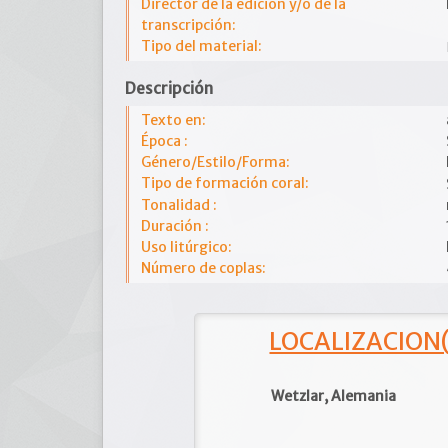
Director de la edición y/o de la
transcripción:
Tipo del material:
Descripción
Texto en:
Época :
Género/Estilo/Forma:
Tipo de formación coral:
Tonalidad :
Duración :
Uso litúrgico:
Número de coplas:
LOCALIZACION(e
Wetzlar, Alemania