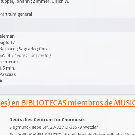
Rüppel, Johann ; Zimmer, Ulrich W.
Partitura general
alemán
Siglo 17
Barroco ; Sagrado ; Coral
(4 voces Coro mixto )
SATB
re menor
1.5 min.
Pascuas
4
s) en BIBLIOTECAS miembros de MUSIC
Deutsches Centrum für Chormusik
Siegmund-Hiepe Str. 28-32 / D-35579 Wetzlar
Tel. (+49) (0)6431-9717271. Email : kontakt@chorwelt.info . Web