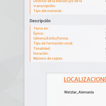
Director de la edición y/o de la
transcripción:
Tipo del material:
Descripción
Texto en:
Época :
Género/Estilo/Forma:
Tipo de formación coral:
Tonalidad :
Duración :
Número de coplas:
LOCALIZACION(e
Wetzlar, Alemania