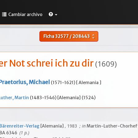
Cambiar archivo
Ficha
32577
/
208443
unfold_more
er Not schrei ich zu dir
(1609)
Praetorius, Michael
(1571-1621) [ Alemania ]
Luther, Martin
(1483-1546) [Alemania] (1524)
, 1983
; in
Bärenreiter-Verlag
[Alemania]
Martin-Luther-Chorhef
(1 p.)
BA 6346