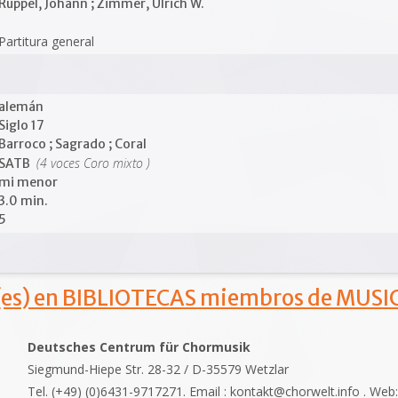
Rüppel, Johann ; Zimmer, Ulrich W.
Partitura general
alemán
Siglo 17
Barroco ; Sagrado ; Coral
(4 voces Coro mixto )
SATB
mi menor
3.0 min.
5
s) en BIBLIOTECAS miembros de MUSIC
Deutsches Centrum für Chormusik
Siegmund-Hiepe Str. 28-32 / D-35579 Wetzlar
Tel. (+49) (0)6431-9717271. Email : kontakt@chorwelt.info . Web