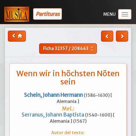
Partituras
Togg
navig
Ficha
32357
/
208443
unfold_more
Wenn wir in höchsten Nöten
sein
Schein, Johann Hermann
(1586-1630) [
Alemania ]
Mel.:
Serranus, Johann Baptista
(1540-1600) [
Alemania ] (1567)
Autor del texto: