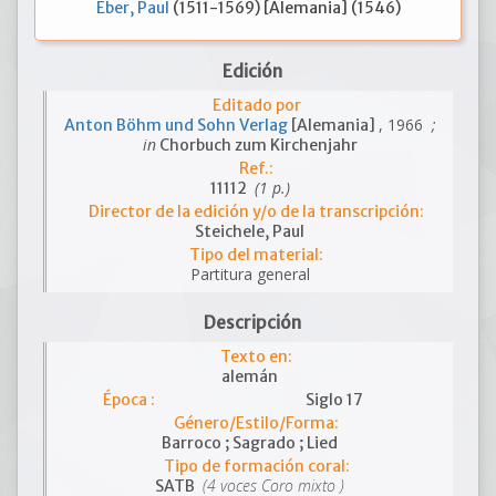
Eber, Paul
(1511-1569) [Alemania] (1546)
Edición
Editado por
, 1966
;
Anton Böhm und Sohn Verlag
[Alemania]
in
Chorbuch zum Kirchenjahr
Ref.:
(1 p.)
11112
Director de la edición y/o de la transcripción:
Steichele, Paul
Tipo del material:
Partitura general
Descripción
Texto en:
alemán
Época :
Siglo 17
Género/Estilo/Forma:
Barroco ; Sagrado ; Lied
Tipo de formación coral:
(4 voces Coro mixto )
SATB