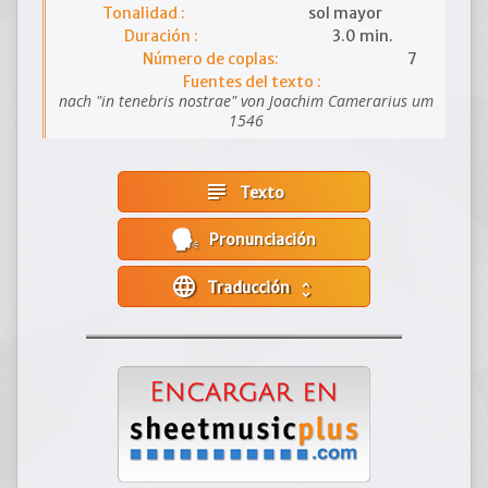
Tonalidad :
sol mayor
Duración :
3.0 min.
Número de coplas:
7
Fuentes del texto :
nach "in tenebris nostrae" von Joachim Camerarius um
1546
subject
Texto
Pronunciación
language
Traducción
unfold_more