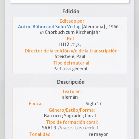
Edición
Editado por
, 1966
;
Anton Böhm und Sohn Verlag
[Alemania]
in
Chorbuch zum Kirchenjahr
Ref.:
(1 p.)
11112
Director de la edición y/o de la transcripción:
Steichele, Paul
Tipo del material:
Partitura general
Descripción
Texto en:
alemán
Época :
Siglo 17
Género/Estilo/Forma:
Barroco ; Sagrado ; Coral
Tipo de formación coral:
(5 voces Coro mixto )
SAATB
Tonalidad :
re mayor