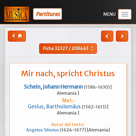
Partituras
Togg
navig
Ficha
32327
/
208443
unfold_more
Mir nach, spricht Christus
Schein, Johann Hermann
(1586-1630) [
Alemania ]
Mel.:
Gesius, Bartholomäus
(1562-1613) [
Alemania ]
Autor del texto:
Angelus Silesius
(1624-1677) [Alemania]