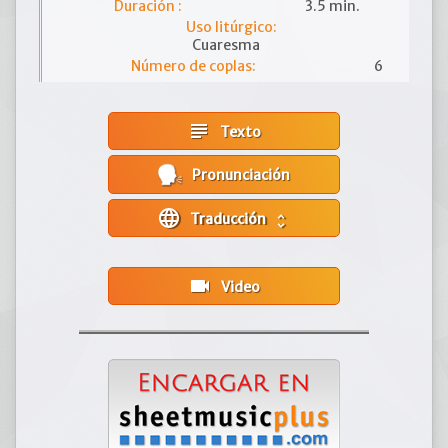
Duración :
3.5 min.
Uso litúrgico:
Cuaresma
Número de coplas:
6
subject
Texto
Pronunciación
language
Traducción
unfold_more
videocam
Video