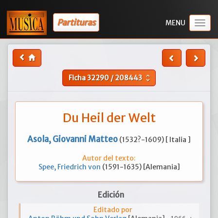
Partituras
Togg
navig
Ficha
32290
/
208443
unfold_more
Du Heil der Welt
Asola, Giovanni Matteo
(1532?-1609) [ Italia ]
Autor del texto:
Spee, Friedrich von
(1591-1635) [Alemania]
Edición
Editado por