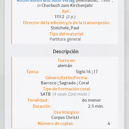
, 1966
;
Anton Böhm und Sohn Verlag
[Alemania]
in
Chorbuch zum Kirchenjahr
Ref.:
(2 p.)
11112
Director de la edición y/o de la transcripción:
Steichele, Paul
Tipo del material:
Partitura general
Descripción
Texto en:
alemán
Época :
Siglo 16 ; 17
Género/Estilo/Forma:
Barroco ; Sagrado ; Coral
Tipo de formación coral:
(4 voces Coro mixto )
SATB
Tonalidad :
do menor
Duración :
2.5 min.
Uso litúrgico:
Corpus Christi
Número de coplas:
4