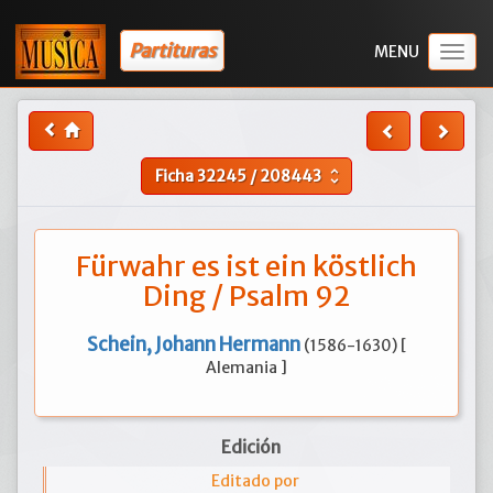
Partituras
Togg
navig
Ficha
32245
/
208443
unfold_more
Fürwahr es ist ein köstlich
Ding / Psalm 92
Schein, Johann Hermann
(1586-1630) [
Alemania ]
Edición
Editado por