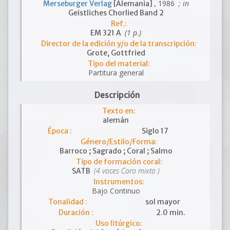
, 1986
; in
Merseburger Verlag
[Alemania]
Geistliches Chorlied Band 2
Ref.:
(1 p.)
EM 321 A
Director de la edición y/o de la transcripción:
Grote, Gottfried
Tipo del material:
Partitura general
Descripción
Texto en:
alemán
Época :
Siglo 17
Género/Estilo/Forma:
Barroco ; Sagrado ; Coral ; Salmo
Tipo de formación coral:
(4 voces Coro mixto )
SATB
Instrumentos:
Bajo Continuo
Tonalidad :
sol mayor
Duración :
2.0 min.
Uso litúrgico: