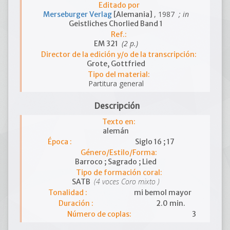
Editado por
, 1987
; in
Merseburger Verlag
[Alemania]
Geistliches Chorlied Band 1
Ref.:
(2 p.)
EM 321
Director de la edición y/o de la transcripción:
Grote, Gottfried
Tipo del material:
Partitura general
Descripción
Texto en:
alemán
Época :
Siglo 16 ; 17
Género/Estilo/Forma:
Barroco ; Sagrado ; Lied
Tipo de formación coral:
(4 voces Coro mixto )
SATB
Tonalidad :
mi bemol mayor
Duración :
2.0 min.
Número de coplas:
3