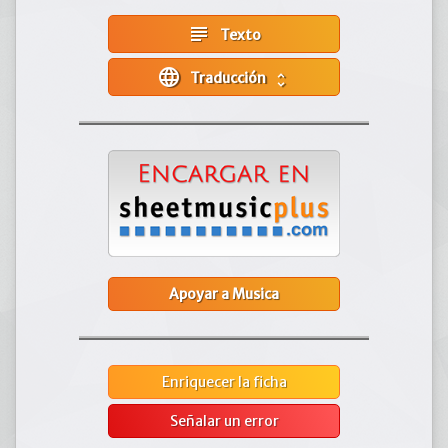
subject
Texto
language
Traducción
unfold_more
Apoyar a Musica
Enriquecer la ficha
Señalar un error