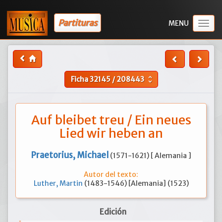
Partituras
Togg
navig
Ficha
32145
/
208443
unfold_more
Auf bleibet treu / Ein neues
Lied wir heben an
Praetorius, Michael
(1571-1621) [ Alemania ]
Autor del texto:
Luther, Martin
(1483-1546) [Alemania] (1523)
Edición