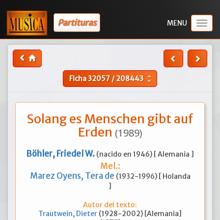
Partituras
Togg
navig
Ficha
32057
/
208443
unfold_more
Solang es Menschen gibt auf
Erden
(1989)
Böhler, Friedel W.
(nacido en 1946) [ Alemania ]
Mel.:
Marez Oyens, Tera de
(1932-1996) [ Holanda
]
Autor del texto:
Trautwein, Dieter
(1928-2002) [Alemania]