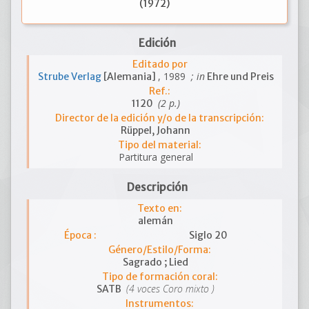
(1972)
Edición
Editado por
, 1989
; in
Strube Verlag
[Alemania]
Ehre und Preis
Ref.:
(2 p.)
1120
Director de la edición y/o de la transcripción:
Rüppel, Johann
Tipo del material:
Partitura general
Descripción
Texto en:
alemán
Época :
Siglo 20
Género/Estilo/Forma:
Sagrado ; Lied
Tipo de formación coral:
(4 voces Coro mixto )
SATB
Instrumentos: