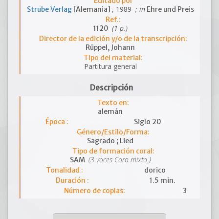
Editado por
, 1989
; in
Strube Verlag
[Alemania]
Ehre und Preis
Ref.:
(1 p.)
1120
Director de la edición y/o de la transcripción:
Rüppel, Johann
Tipo del material:
Partitura general
Descripción
Texto en:
alemán
Época :
Siglo 20
Género/Estilo/Forma:
Sagrado ; Lied
Tipo de formación coral:
(3 voces Coro mixto )
SAM
Tonalidad :
dorico
Duración :
1.5 min.
Número de coplas:
3