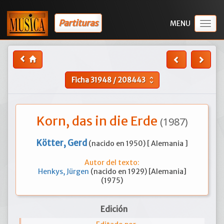
Partituras
Togg
navig
Ficha
31948
/
208443
unfold_more
Korn, das in die Erde
(1987)
Kötter, Gerd
(nacido en 1950) [ Alemania ]
Autor del texto:
Henkys, Jürgen
(nacido en 1929) [Alemania]
(1975)
Edición