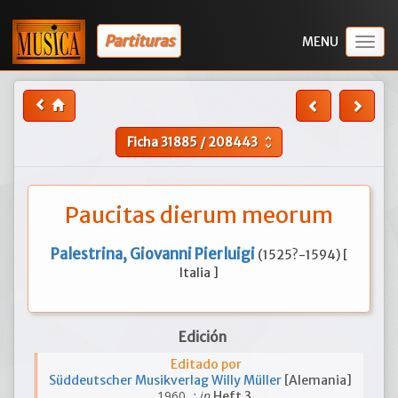
Partituras
Togg
navig
Ficha
31885
/
208443
unfold_more
Paucitas dierum meorum
Palestrina, Giovanni Pierluigi
(1525?-1594) [
Italia ]
Edición
Editado por
Süddeutscher Musikverlag Willy Müller
[Alemania]
, 1960
; in
Heft 3