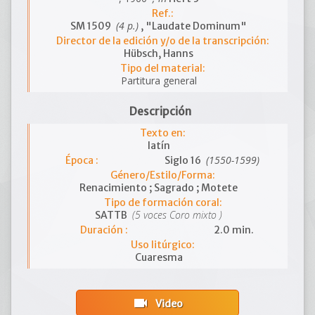
Ref.:
(4 p.)
SM 1509
, "Laudate Dominum"
Director de la edición y/o de la transcripción:
Hübsch, Hanns
Tipo del material:
Partitura general
Descripción
Texto en:
latín
(1550-1599)
Época :
Siglo 16
Género/Estilo/Forma:
Renacimiento ; Sagrado ; Motete
Tipo de formación coral:
(5 voces Coro mixto )
SATTB
Duración :
2.0 min.
Uso litúrgico:
Cuaresma
videocam
Video