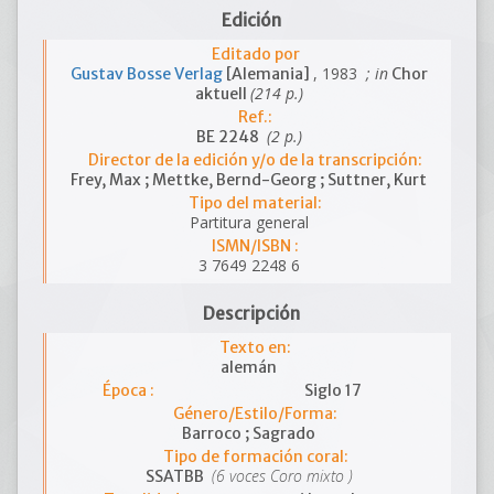
Edición
Editado por
, 1983
; in
Gustav Bosse Verlag
[Alemania]
Chor
(214 p.)
aktuell
Ref.:
(2 p.)
BE 2248
Director de la edición y/o de la transcripción:
Frey, Max ; Mettke, Bernd-Georg ; Suttner, Kurt
Tipo del material:
Partitura general
ISMN/ISBN :
3 7649 2248 6
Descripción
Texto en:
alemán
Época :
Siglo 17
Género/Estilo/Forma:
Barroco ; Sagrado
Tipo de formación coral:
(6 voces Coro mixto )
SSATBB