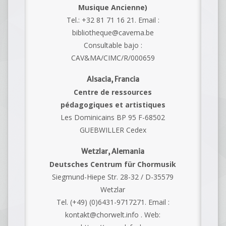
Musique Ancienne)
Tel.: +32 81 71 16 21. Email :
bibliotheque@cavema.be
Consultable bajo :
CAV&MA/CIMC/R/000659
Alsacia, Francia
Centre de ressources
pédagogiques et artistiques
Les Dominicains BP 95 F-68502
GUEBWILLER Cedex
Wetzlar, Alemania
Deutsches Centrum für Chormusik
Siegmund-Hiepe Str. 28-32 / D-35579
Wetzlar
Tel. (+49) (0)6431-9717271. Email :
kontakt@chorwelt.info . Web: