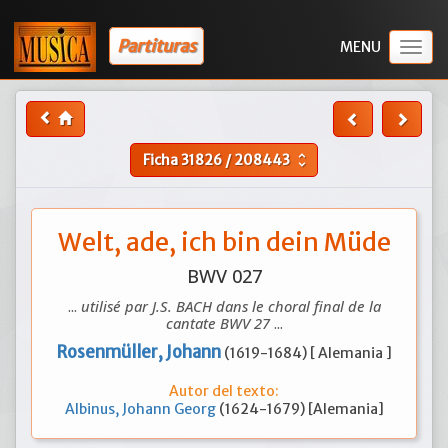
Partituras
Togg
navig
Ficha
31826
/
208443
unfold_more
Welt, ade, ich bin dein Müde
BWV 027
...
utilisé par J.S. BACH dans le choral final de la
cantate BWV 27
...
Rosenmüller, Johann
(1619-1684) [ Alemania ]
Autor del texto:
Albinus, Johann Georg
(1624-1679) [Alemania]