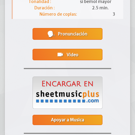
Tonalidad :
si bemol mayor
Duración :
2.5 min.
Número de coplas:
3
Pronunciación
videocam
Video
Apoyar a Musica