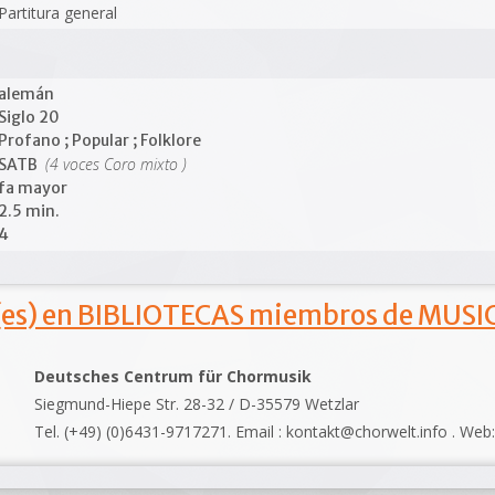
Partitura general
alemán
Siglo 20
Profano ; Popular ; Folklore
(4 voces Coro mixto )
SATB
fa mayor
2.5 min.
4
s) en BIBLIOTECAS miembros de MUSIC
Deutsches Centrum für Chormusik
Siegmund-Hiepe Str. 28-32 / D-35579 Wetzlar
Tel. (+49) (0)6431-9717271. Email : kontakt@chorwelt.info . Web