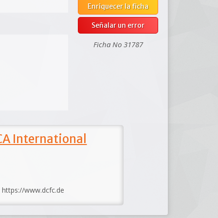
Enriquecer la ficha
Señalar un error
Ficha No 31787
A International
: https://www.dcfc.de