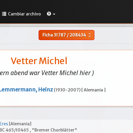
Cambiar archivo
Ficha
31787
/
208434
unfold_more
Vetter Michel
tern abend war Vetter Michel hier )
Lemmermann, Heinz
(1930-2007) [ Alemania ]
Eres
[Alemania]
BC 465/10465 , "Bremer Chorblätter"