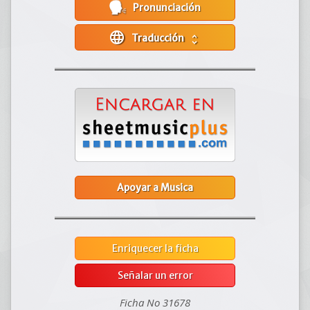
Pronunciación
language
Traducción
unfold_more
Apoyar a Musica
Enriquecer la ficha
Señalar un error
Ficha No 31678