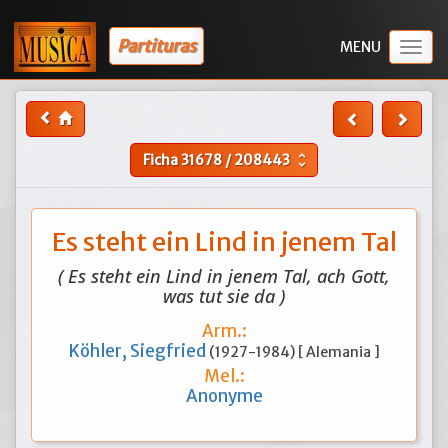
Partituras
Togg
navig
Ficha
31678
/
208443
unfold_more
Es steht ein Lind in jenem Tal
( Es steht ein Lind in jenem Tal, ach Gott,
was tut sie da )
Arm.:
Köhler, Siegfried
(1927-1984) [ Alemania ]
Mel.:
Anonyme