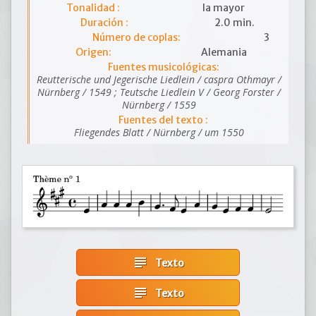
Tonalidad :
la mayor
Duración :
2.0 min.
Número de coplas:
3
Origen:
Alemania
Fuentes musicológicas:
Reutterische und Jegerische Liedlein / caspra Othmayr /
Nürnberg / 1549 ; Teutsche Liedlein V / Georg Forster /
Nürnberg / 1559
Fuentes del texto :
Fliegendes Blatt / Nürnberg / um 1550
subject
Texto
subject
Texto