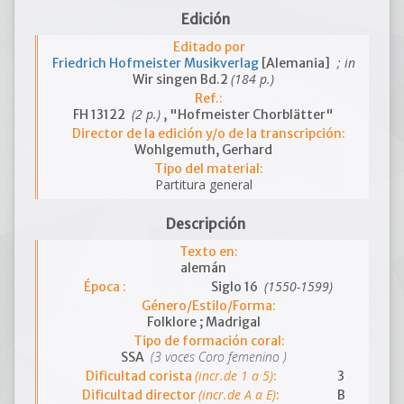
Edición
Editado por
; in
Friedrich Hofmeister Musikverlag
[Alemania]
(184 p.)
Wir singen Bd.2
Ref.:
(2 p.)
FH 13122
, "Hofmeister Chorblätter"
Director de la edición y/o de la transcripción:
Wohlgemuth, Gerhard
Tipo del material:
Partitura general
Descripción
Texto en:
alemán
(1550-1599)
Época :
Siglo 16
Género/Estilo/Forma:
Folklore ; Madrigal
Tipo de formación coral:
(3 voces Coro femenino )
SSA
(incr.de 1 a 5)
Dificultad corista
:
3
(incr.de A a E)
Dificultad director
:
B