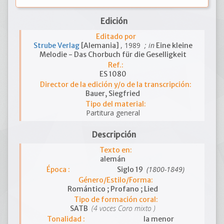
Edición
Editado por
, 1989
; in
Strube Verlag
[Alemania]
Eine kleine
Melodie - Das Chorbuch für die Geselligkeit
Ref.:
ES 1080
Director de la edición y/o de la transcripción:
Bauer, Siegfried
Tipo del material:
Partitura general
Descripción
Texto en:
alemán
(1800-1849)
Época :
Siglo 19
Género/Estilo/Forma:
Romántico ; Profano ; Lied
Tipo de formación coral:
(4 voces Coro mixto )
SATB
Tonalidad :
la menor