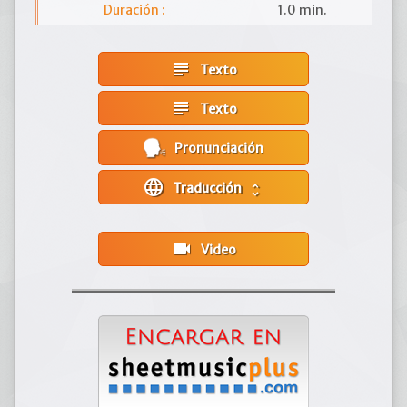
Duración :
1.0 min.
subject
Texto
subject
Texto
Pronunciación
language
Traducción
unfold_more
videocam
Video