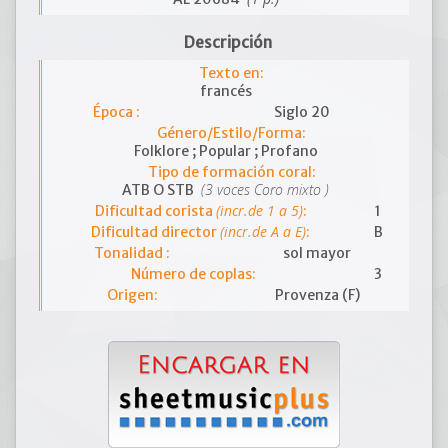
Descripción
Texto en:
francés
Época :
Siglo 20
Género/Estilo/Forma:
Folklore ; Popular ; Profano
Tipo de formación coral:
(3 voces Coro mixto )
ATB O STB
(incr.de 1 a 5)
Dificultad corista
:
1
(incr.de A a E)
Dificultad director
:
B
Tonalidad :
sol mayor
Número de coplas:
3
Origen:
Provenza (F)