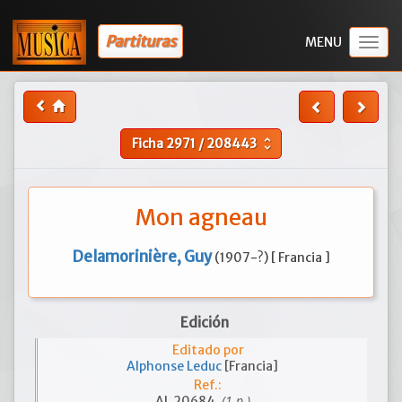
Partituras
Togg
navig
Ficha
2971
/
208443
unfold_more
Mon agneau
Delamorinière, Guy
(1907-?) [ Francia ]
Edición
Editado por
Alphonse Leduc
[Francia]
Ref.:
(1 p.)
AL 20684