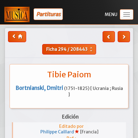
Partituras
Togg
navig
Ficha
294
/
208443
unfold_more
Tibie Paiom
Bortnianski, Dmitri
(1751-1825) [ Ucrania ; Rusia
]
Edición
Editado por
Philippe Caillard
[Francia]