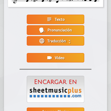
subject
Texto
Pronunciación
language
Traducción
unfold_more
videocam
Video