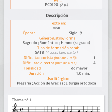
Ref.:
(2 p.)
PC0190
Descripción
Texto en:
ruso
Época :
Siglo 19
Género/Estilo/Forma:
Sagrado ; Romántico ; Himno (sagrado)
Tipo de formación coral:
(4 voces Coro mixto )
SATB
(incr.de 1 a 5)
Dificultad corista
:
1
(incr.de A a E)
Dificultad director
:
A
Tonalidad :
do mayor
Duración :
1.0 min.
Uso litúrgico:
Plegaria ; Acción de Gracias ; Liturgia ortodoxa