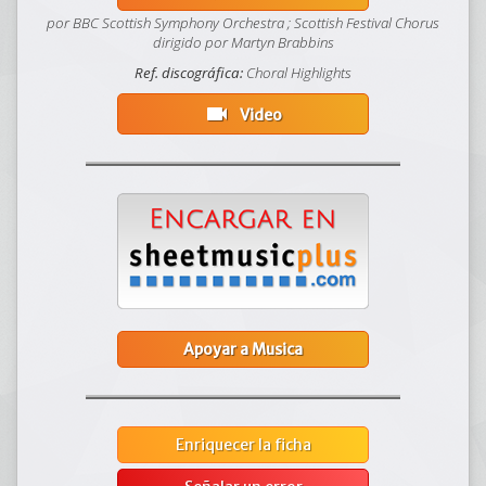
por BBC Scottish Symphony Orchestra ; Scottish Festival Chorus
dirigido por Martyn Brabbins
Ref. discográfica:
Choral Highlights
videocam
Video
Apoyar a Musica
Enriquecer la ficha