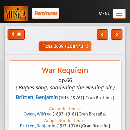
Partituras
Togg
navig
Ficha
2639
/
208443
unfold_more
War Requiem
op.66
( Bugles sang, saddening the evening air )
Britten, Benjamin
(1913-1976) [ Gran Bretaña ]
Autor del texto:
Owen, Wilfred
(1893-1918) [Gran Bretaña]
Adaptador del texto:
Britten, Benjamin
(1913-1976) [Gran Bretaña]