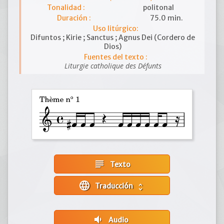
Tonalidad :
politonal
Duración :
75.0 min.
Uso litúrgico:
Difuntos ; Kirie ; Sanctus ; Agnus Dei (Cordero de
Dios)
Fuentes del texto :
Liturgie catholique des Défunts
subject
Texto
language
Traducción
unfold_more
volume_down
Audio