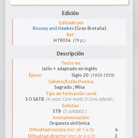
Edición
Editado por
Boosey and Hawkes
[Gran Bretaña]
Ref.:
(79 p.)
H 19034
Descripción
Texto en:
latín + adaptado en inglés
(1950-1959)
Época :
Siglo 20
Género/Estilo/Forma:
Sagrado ; Misa
Tipo de formación coral:
(4 voces Coro mixto O Coro infantil )
S O SATB
Solistas :
(3 solista(s) )
STB
Instrumentación:
Orquesta sinfónica
(incr.de 1 a 5)
Dificultad corista
:
4
(incr.de A a E)
Dificultad director
:
E