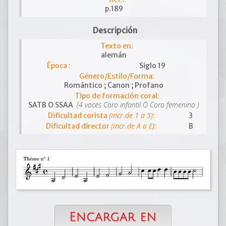
p.189
Descripción
Texto en:
alemán
Época :
Siglo 19
Género/Estilo/Forma:
Romántico ; Canon ; Profano
Tipo de formación coral:
(4 voces Coro infantil O Coro femenino )
SATB O SSAA
(incr.de 1 a 5)
Dificultad corista
:
3
(incr.de A a E)
Dificultad director
:
B