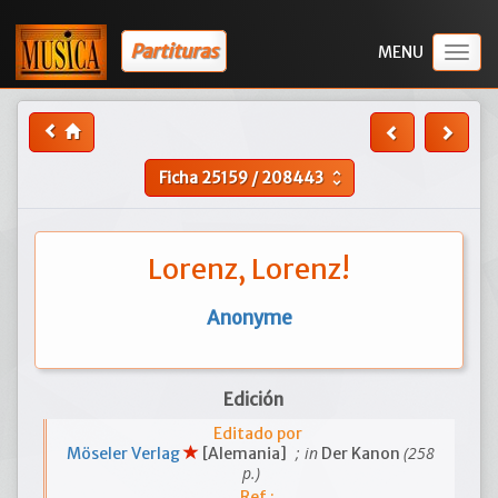
Partituras
Togg
navig
Ficha
25159
/
208443
unfold_more
Lorenz, Lorenz!
Anonyme
Edición
Editado por
; in
(258
Möseler Verlag
[Alemania]
Der Kanon
p.)
Ref.: