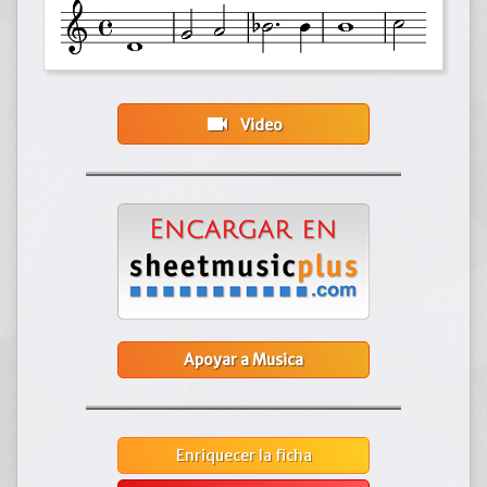
videocam
Video
Apoyar a Musica
Enriquecer la ficha