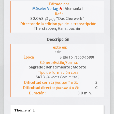
Editado por
Möseler Verlag
[Alemania]
Ref.:
(5 p.)
80.048
, "Das Chorwerk"
Director de la edición y/o de la transcripción:
Therstappen, Hans Joachim
Descripción
Texto en:
latín
(1550-1599)
Época :
Siglo 16
Género/Estilo/Forma:
Sagrado ; Renacimiento ; Motete
Tipo de formación coral:
(4 voces Coro mixto )
SATB
(incr.de 1 a 5)
Dificultad corista
:
2
(incr.de A a E)
Dificultad director
:
C
Duración :
3.0 min.