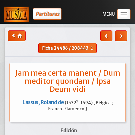
Partituras
Togg
navig
Ficha
24486
/
208443
unfold_more
Jam mea certa manent / Dum
meditor quondam / Ipsa
Deum vidi
Lassus, Roland de
(1532?-1594) [ Bélgica ;
Franco-Flamenco ]
Edición