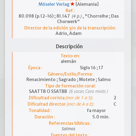
Möseler Verlag
[Alemania]
Ref.:
(4 p.)
80.098 (p.12-16) ; 81.147
, "Chorreihe ; Das
Chorwerk"
Director de la edición y/o de la transcripción:
Adrio, Adam
Descripción
Texto en:
alemán
Época :
Siglo 16 ; 17
Género/Estilo/Forma:
Renacimiento ; Sagrado ; Motete ; Salmo
Tipo de formación coral:
(6 voces Coro mixto )
SAATTB O SSATBB
(incr.de 1 a 5)
Dificultad corista
:
2
(incr.de A a E)
Dificultad director
:
C
Tonalidad :
fa mayor
Duración :
5.0 min.
Referencias bíblicas :
Salmos
Fuentes del texto :