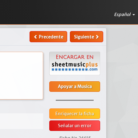
Español
Precedente
Siguiente
Apoyar a Musica
Enriquecer la ficha
Señalar un error
Ficha No 24415