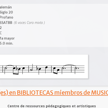
alemán
Siglo 20
Profano
(6 voces Coro mixto )
SSATBB
2
C
fa mayor
5.0 min.
s) en BIBLIOTECAS miembros de MUSIC
Centre de ressources pédagogiques et artistiques