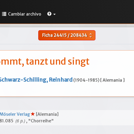
Cambiar archivo
Ficha
24415
/
208434
unfold_more
mmt, tanzt und singt
Schwarz-Schilling, Reinhard
(1904-1985) [ Alemania ]
Möseler Verlag
[Alemania]
(6 p.)
81.085
, "Chorreihe"