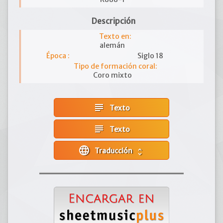
Descripción
Texto en:
alemán
Época :
Siglo 18
Tipo de formación coral:
Coro mixto
subject
Texto
subject
Texto
language
Traducción
unfold_more