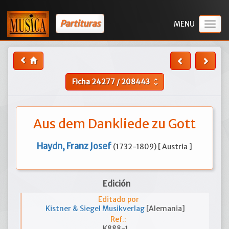
Partituras
Togg
navig
Ficha
24277
/
208443
unfold_more
Aus dem Dankliede zu Gott
Haydn, Franz Josef
(1732-1809) [ Austria ]
Edición
Editado por
Kistner & Siegel Musikverlag
[Alemania]
Ref.:
K888-1