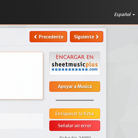
Español
Precedente
Siguiente
Apoyar a Musica
Enriquecer la ficha
Señalar un error
Ficha No 24090