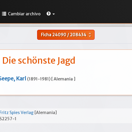
Cambiar archivo
Ficha
24090
/
208434
unfold_more
Die schönste Jagd
Seepe, Karl
(1891-1981) [ Alemania ]
Fritz Spies Verlag
[Alemania]
S2257-1