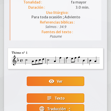
Tonalidad :
fa mayor
Duración :
3.0 min.
Uso litúrgico:
Para toda ocasión ; Adviento
Referencias bíblicas :
Salmos : 34:9
Fuentes del texto :
Psaume
visibility
Ver
subject
Texto
language
Traducción
unfold_more