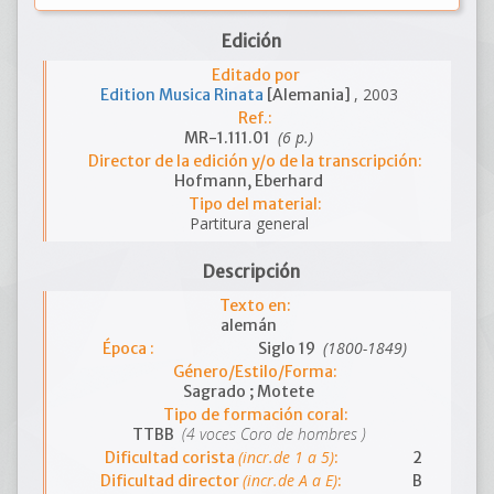
Edición
Editado por
, 2003
Edition Musica Rinata
[Alemania]
Ref.:
(6 p.)
MR-1.111.01
Director de la edición y/o de la transcripción:
Hofmann, Eberhard
Tipo del material:
Partitura general
Descripción
Texto en:
alemán
(1800-1849)
Época :
Siglo 19
Género/Estilo/Forma:
Sagrado ; Motete
Tipo de formación coral:
(4 voces Coro de hombres )
TTBB
(incr.de 1 a 5)
Dificultad corista
:
2
(incr.de A a E)
Dificultad director
:
B