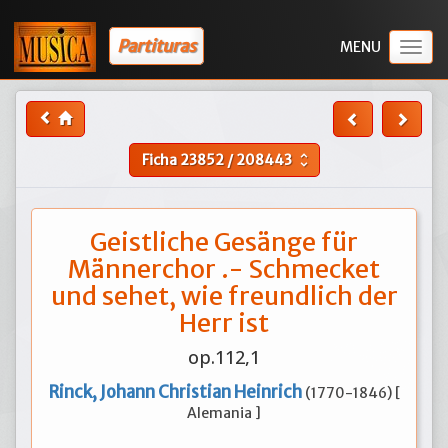
Partituras
Togg
navig
Ficha
23852
/
208443
unfold_more
Geistliche Gesänge für
Männerchor .- Schmecket
und sehet, wie freundlich der
Herr ist
op.112,1
Rinck, Johann Christian Heinrich
(1770-1846) [
Alemania ]