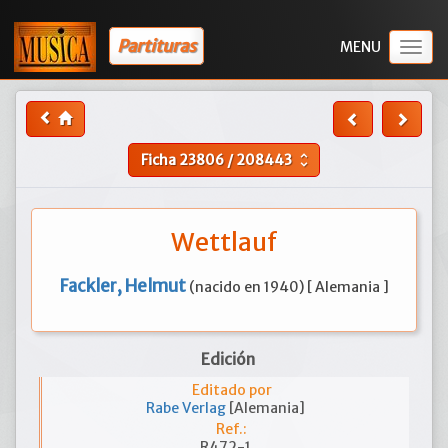
Partituras
Togg
navig
Ficha
23806
/
208443
unfold_more
Wettlauf
Fackler, Helmut
(nacido en 1940) [ Alemania ]
Edición
Editado por
Rabe Verlag
[Alemania]
Ref.:
R472-1