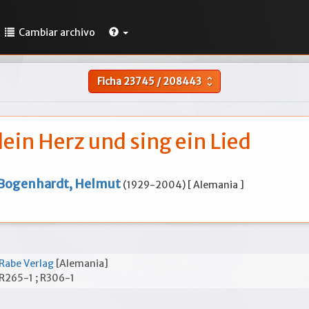
Cambiar archivo
Ficha
23745
/
208443
unfold_more
ein Herz und sing ein Lied
Bogenhardt, Helmut
(1929-2004) [ Alemania ]
Rabe Verlag
[Alemania]
R265-1 ; R306-1