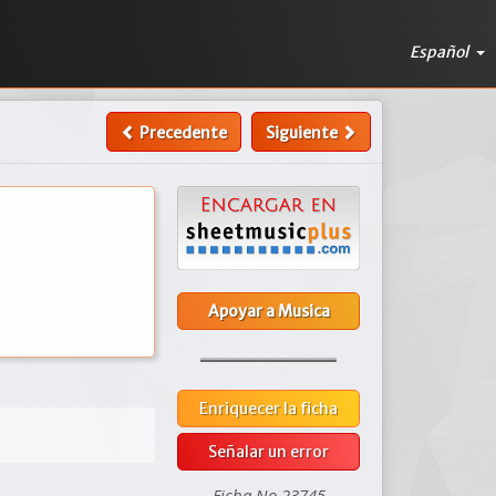
Español
Precedente
Siguiente
Apoyar a Musica
Enriquecer la ficha
Señalar un error
Ficha No 23745