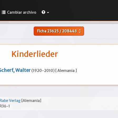
Cambiar archivo
Ficha
23625
/
208443
unfold_more
Kinderlieder
Scherf, Walter
(1920-2010) [ Alemania ]
Rabe Verlag
[Alemania]
R36-1