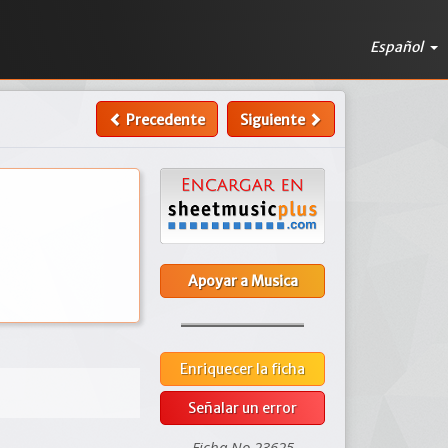
Español
Precedente
Siguiente
Apoyar a Musica
Enriquecer la ficha
Señalar un error
Ficha No 23625