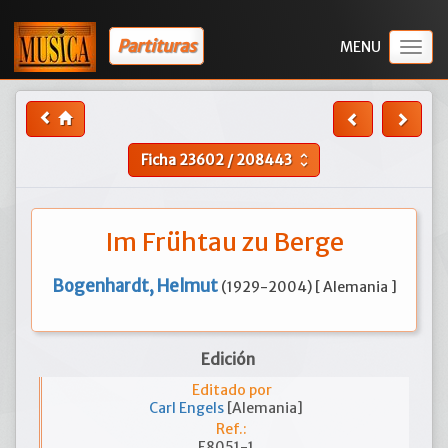
Partituras
Togg
navig
Ficha
23602
/
208443
unfold_more
Im Frühtau zu Berge
Bogenhardt, Helmut
(1929-2004) [ Alemania ]
Edición
Editado por
Carl Engels
[Alemania]
Ref.:
E8051-1