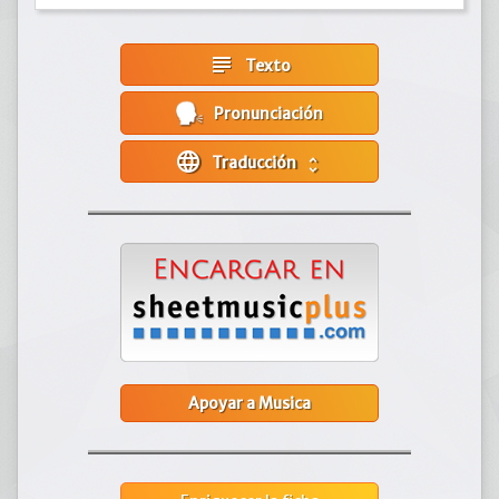
subject
Texto
Pronunciación
language
Traducción
unfold_more
Apoyar a Musica