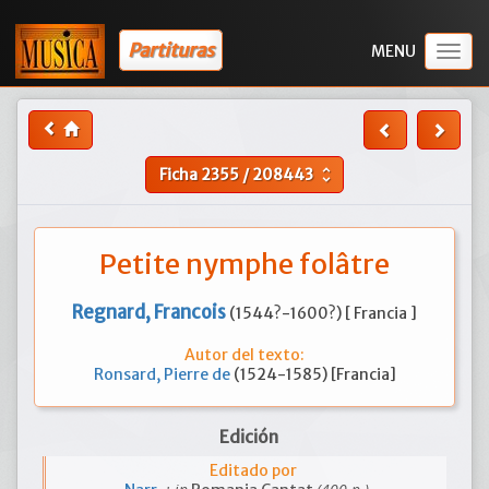
Partituras
Togg
navig
Ficha
2355
/
208443
unfold_more
Petite nymphe folâtre
Regnard, Francois
(1544?-1600?) [ Francia ]
Autor del texto:
Ronsard, Pierre de
(1524-1585) [Francia]
Edición
Editado por