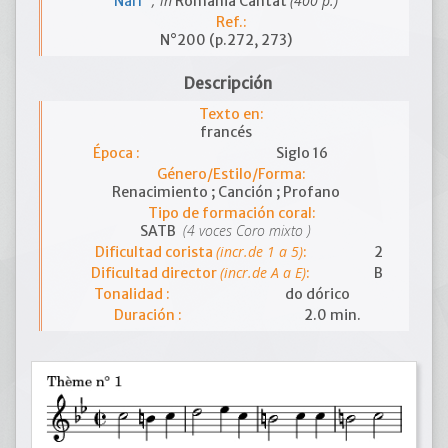
; in
(400 p.)
Narr
Romania Cantat
Ref.:
N°200 (p.272, 273)
Descripción
Texto en:
francés
Época :
Siglo 16
Género/Estilo/Forma:
Renacimiento ; Canción ; Profano
Tipo de formación coral:
(4 voces Coro mixto )
SATB
(incr.de 1 a 5)
Dificultad corista
:
2
(incr.de A a E)
Dificultad director
:
B
Tonalidad :
do dórico
Duración :
2.0 min.