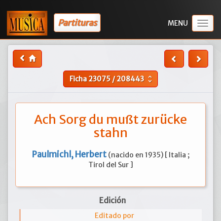
Partituras
Togg
navig
Ficha
23075
/
208443
unfold_more
Ach Sorg du mußt zurücke
stahn
Paulmichl, Herbert
(nacido en 1935) [ Italia ;
Tirol del Sur ]
Edición
Editado por