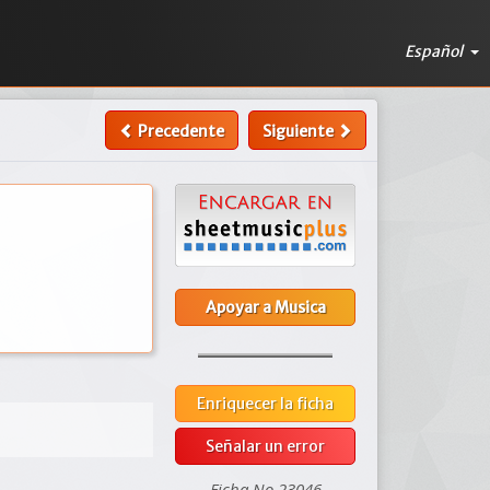
Español
Precedente
Siguiente
Apoyar a Musica
Enriquecer la ficha
Señalar un error
Ficha No 23046