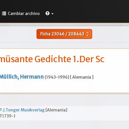
Cambiar archivo
Ficha
23046
/
208443
unfold_more
müsante Gedichte 1.Der Sc
Müllich, Hermann
(1943-1996) [ Alemania ]
P.J.Tonger Musikverlag
[Alemania]
T1739-1