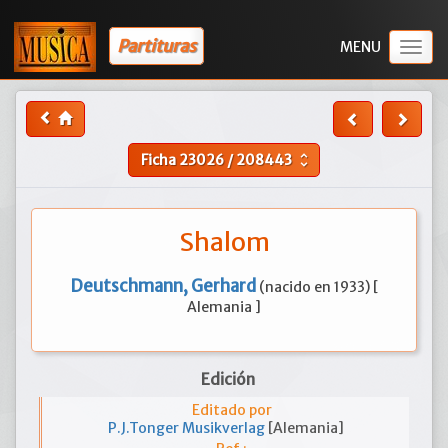
Partituras
Togg
navig
Ficha
23026
/
208443
unfold_more
Shalom
Deutschmann, Gerhard
(nacido en 1933) [
Alemania ]
Edición
Editado por
P.J.Tonger Musikverlag
[Alemania]