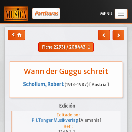
Partituras
Togg
navig
Ficha
22931
/
208443
unfold_more
Wann der Guggu schreit
Schollum, Robert
(1913-1987) [ Austria ]
Edición
Editado por
P.J.Tonger Musikverlag
[Alemania]
Ref.:
T1452-1