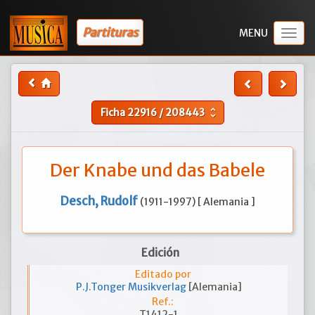
Partituras
Togg
navig
Ficha
22916
/
208443
unfold_more
Der Knabe und das Babele
Desch, Rudolf
(1911-1997) [ Alemania ]
Edición
Editado por
P.J.Tonger Musikverlag
[Alemania]
Ref.:
T1412-1