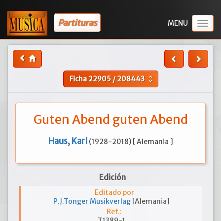
Partituras
Togg
navig
Ficha
22905
/
208443
unfold_more
Guten Abend guten Abend
Haus, Karl
(1928-2018) [ Alemania ]
Edición
Editado por
P.J.Tonger Musikverlag
[Alemania]
Ref.:
T1389-1