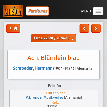
Partituras
Togg
navig
Ficha
22881
/
208443
unfold_more
Ach, Blümlein blau
Schroeder, Hermann
(1904-1984) [ Alemania ]
Edición
Editado por
P.J.Tonger Musikverlag
[Alemania]
Ref.:
T1330-1