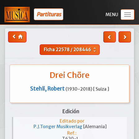
Partituras
Togg
navig
Ficha
22578
/
208446
unfold_more
Drei Chöre
Stehli, Robert
(1930-2018) [ Suiza ]
Edición
Editado por
P.J.Tonger Musikverlag
[Alemania]
Ref.:
T620-1